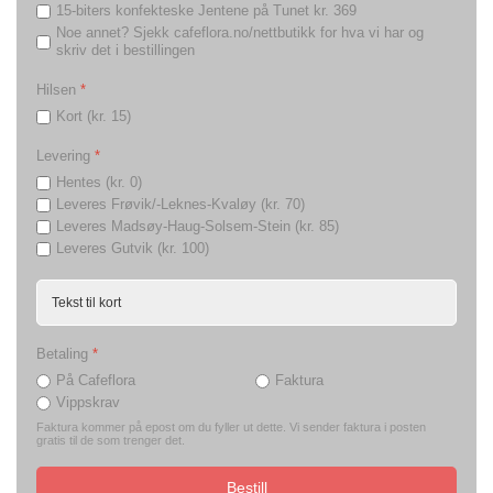
15-biters konfekteske Jentene på Tunet kr. 369
Noe annet? Sjekk cafeflora.no/nettbutikk for hva vi har og
skriv det i bestillingen
Hilsen
*
Kort (kr. 15)
Levering
*
Hentes (kr. 0)
Leveres Frøvik/-Leknes-Kvaløy (kr. 70)
Leveres Madsøy-Haug-Solsem-Stein (kr. 85)
Leveres Gutvik (kr. 100)
Betaling
*
På Cafeflora
Faktura
Vippskrav
Faktura kommer på epost om du fyller ut dette. Vi sender faktura i posten
gratis til de som trenger det.
Bestill