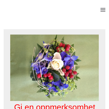
TPL_YOOTHEME_SKIP_TO_MAIN_CONTENT
Gi en oppmerksomhet