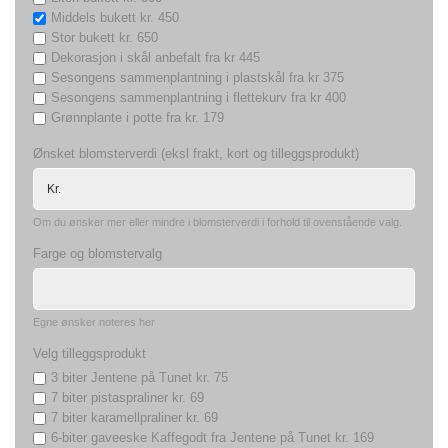
Middels bukett kr. 450
Stor bukett kr. 650
Dekorasjon i skål anbefalt fra kr 445
Sesongens sammenplantning i plastskål fra kr 375
Sesongens sammenplantning i flettekurv fra kr 400
Grønnplante i potte fra kr. 179
Ønsket blomsterverdi (eksl frakt, kort og tilleggsprodukt)
Om du ønsker mer eller mindre i blomsterverdi i forhold til ovenstående valg.
Farge og blomstervalg
Egne ønsker noteres her
Velg tilleggsprodukt
3 biter Jentene på Tunet kr. 75
7 biter pistaspraliner kr. 69
7 biter karamellpraliner kr. 69
6-biter gaveeske Kaffegodt fra Jentene på Tunet kr. 169