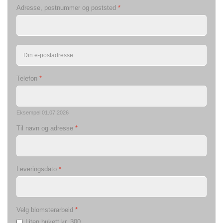
Adresse, postnummer og poststed
*
Telefon
*
Eksempel 01.07.2026
Til navn og adresse
*
Leveringsdato
*
Velg blomsterarbeid
*
Liten bukett kr. 300