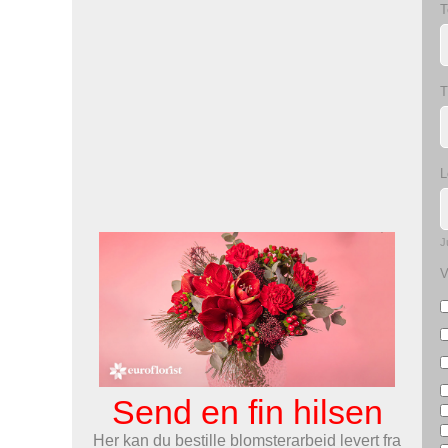
T
T
L
J
V
Send en fin hilsen
Her kan du bestille blomsterarbeid levert fra