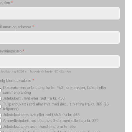
elefon
*
il navn og adresse
*
everingsdato
*
uleutkjøring 2024 er i hovedsak fre-lør 20.-21. des
elg blomsterarbeid
*
Dekoratørens anbefaling fra kr. 450 - dekorasjon, bukett eller
sammenplanting
Julebukett i hvit eller rødt fra kr. 450
Tulipanbukett i rød eller hvit med ilex , silkefuru fra kr. 389 (15
tulipaner)
Juledekorasjon hvit eller rød i skål fra kr. 465
Amaryllisbukett rød eller hvit 3 stk med silkefuru kr. 389
Juledekorasjon rød i mursteinsform kr. 665