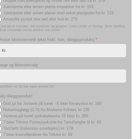
Gruppe med julestjerne og svibel hvit eller rød fra kr. 379
Julestjerne eller annen plante innpakket fra kr. 169
Julestjerne eller annen plante med enkel plastpotte fra kr. 219
Amaryllis pyntet stor rød eller hvit kr. 279
i har alt av buketter, dekorasjoner og grupper. Listen under er forslag. Skriv melding
å tar vi kontakt om du ønsker noe annet
nsket blomsterverdi (eksl frakt, kort, tilleggsprodukt)
*
arge og blomstervalg
pesifiser om du har egne ønsker her
elg tilleggsprodukt
God jul fra Jentene på tunet - 6 biter fornøyelse kr. 169
Rabarbragløgg (0,7l) fra Madame Köhlers kr 238
Jentene på tunet sjokoladeeske 15 biter kr. 369
7 biter Trifulot Pistasjsjokolde fra Tartuflanghe til kr. 69
Torchetti (italienske smørkjeks) kr. 179
7 biter kramellpraliner fra Trifulot kr. 69