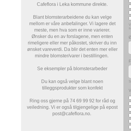
Cafeflora i Leka kommune direkte.
Blant blomsterarbeidene du kan velge
mellom er våre anbefalinger. Vi lagere det
V
s
meste, men hva som er inne varierer.
Ønsker du en av forslagene, men enten
Ø
rimeligere eller mer påkostet, skriver du inn
ønsket vareverdi. Da blir det enten mer eller
mindre blomster/varer i bestillingen.
F
Se eksempler på b
lomsterarbeder
Du kan også velge blant noen
S
tilleggsprodukter som konfekt
V
Ring oss gjerne på 74 69 99 92 for råd og
veiledning. Vi er også tilgjengelige på epost
post@cafeflora.no.