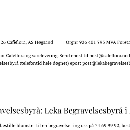
26 Cafèflora, AS Høgsand Orgnr 926 401 793 MVA Foretak
or Cafèflora og varelevering. Send epost til
post@cafeflora.no
f
elsesbyrå (telefontid hele døgnet) epost
post@lekabegravelses
avelsesbyrå: Leka Begravelsesbyrå 
estille blomster til en begravelse ring oss på 74 69 99 92, best