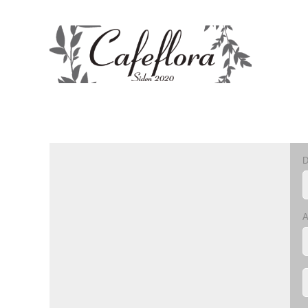
TPL_YOOTHEME_SKIP_TO_MAIN_CONTENT
D
A