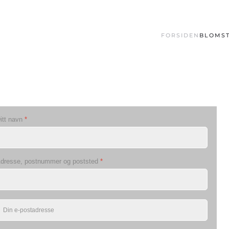
FORSIDEN
BLOMST
itt navn
*
dresse, postnummer og poststed
*