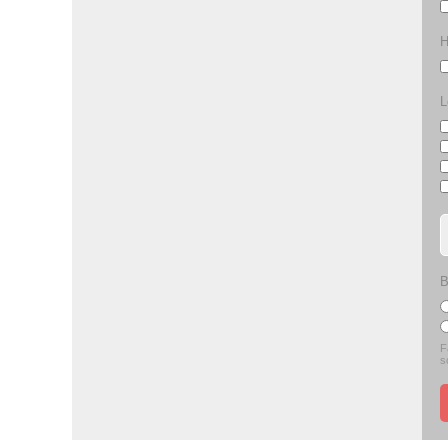
H
L
B
F
s